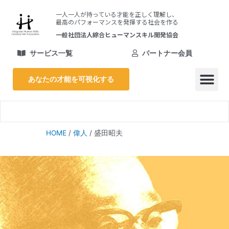
内
一人一人が持っている才能を正しく理解し、
容
最高のパフォーマンスを発揮する社会を作る
を
一般社団法人綜合ヒューマンスキル開発協会
ス
キ
サービス一覧
パートナー会員
ッ
プ
あなたの才能を可視化する
メ
ニ
HOME
/
偉人
/
盛田昭夫
ュ
ー