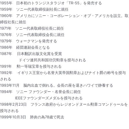
1955年 日本初のトランジスタラジオ「TR-55」を発売する
1959年 ソニー代表取締役副社長に就任
1960年 アメリカにソニー・コーポレーション・オブ・アメリカを設立。取
締役社長に就任
1971年 ソニー代表取締役社長に就任
1976年 ソニー代表取締役会長に就任
1979年 ウォークマンを発売する
1986年 経団連副会長となる
1987年 日本翻訳出版文化賞を受賞
ドイツ連邦共和国功労勲章を授与される
1991年 勲一等瑞宝章を授与される
1992年 イギリス王室から名誉大英帝国勲章およびナイト爵の称号を授与
される
1993年11月 脳内出血で倒れる。会長の座を退きハワイで静養する
1994年 ソニー ファウンダー・名誉会長に就任
IEEEファウンダーズメダルを授与される
1998年2月23日 フランス政府からレジオンドヌール勲章コマンドゥールを
授与される
1999年10月3日 肺炎の為78歳で死去