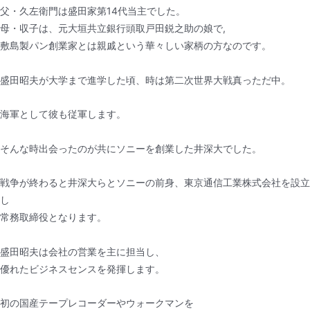
父・久左衛門は盛田家第14代当主でした。
母・収子は、元大垣共立銀行頭取戸田鋭之助の娘で,
敷島製パン創業家とは親戚という華々しい家柄の方なのです。
盛田昭夫が大学まで進学した頃、時は第二次世界大戦真っただ中。
海軍として彼も従軍します。
そんな時出会ったのが共にソニーを創業した井深大でした。
戦争が終わると井深大らとソニーの前身、東京通信工業株式会社を設立
し
常務取締役となります。
盛田昭夫は会社の営業を主に担当し、
優れたビジネスセンスを発揮します。
初の国産テープレコーダーやウォークマンを