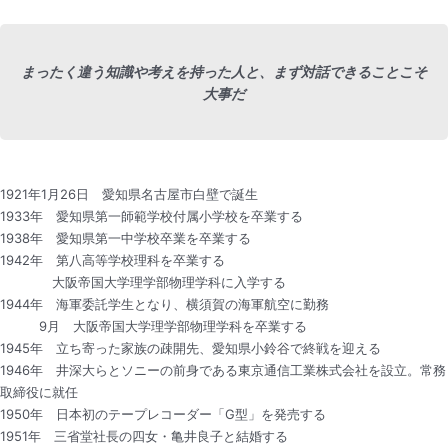
まったく違う知識や考えを持った人と、まず対話できることこそ
大事だ
1921年1月26日 愛知県名古屋市白壁で誕生
1933年 愛知県第一師範学校付属小学校を卒業する
1938年 愛知県第一中学校卒業を卒業する
1942年 第八高等学校理科を卒業する
大阪帝国大学理学部物理学科に入学する
1944年 海軍委託学生となり、横須賀の海軍航空に勤務
9月 大阪帝国大学理学部物理学科を卒業する
1945年 立ち寄った家族の疎開先、愛知県小鈴谷で終戦を迎える
1946年 井深大らとソニーの前身である東京通信工業株式会社を設立。常務
取締役に就任
1950年 日本初のテープレコーダー「G型」を発売する
1951年 三省堂社長の四女・亀井良子と結婚する