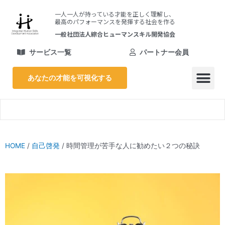
内
一人一人が持っている才能を正しく理解し、
容
最高のパフォーマンスを発揮する社会を作る
を
一般社団法人綜合ヒューマンスキル開発協会
ス
キ
サービス一覧
パートナー会員
ッ
プ
あなたの才能を可視化する
メ
ニ
ュ
ー
HOME
/
自己啓発
/
時間管理が苦手な人に勧めたい２つの秘訣