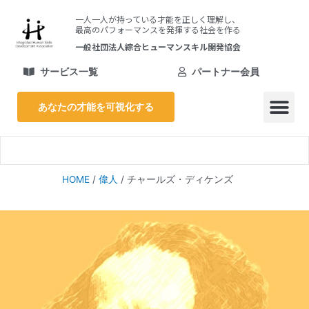
内
一人一人が持っている才能を正しく理解し、
容
最高のパフォーマンスを発揮する社会を作る
を
一般社団法人綜合ヒューマンスキル開発協会
ス
キ
サービス一覧
パートナー会員
ッ
プ
あなたの才能を可視化する
メ
ニ
HOME
/
偉人
/
チャールズ・ディケンズ
ュ
ー