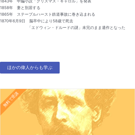
1843年 中編小説「クリスマス・キャロル」を発表
1858年 妻と別居する
1865年 ステープルハースト鉄道事故に巻き込まれる
1870年6月9日 脳卒中により58歳で死去
「エドウィン・ドルードの謎」未完のまま遺作となった
ほかの偉人からも学ぶ
無料で受講