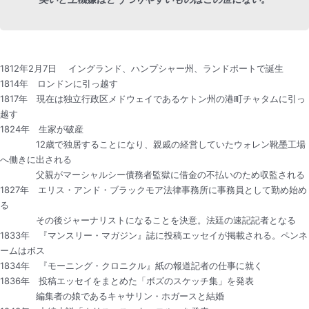
1812年2月7日 イングランド、ハンプシャー州、ランドポートで誕生
1814年 ロンドンに引っ越す
1817年 現在は独立行政区メドウェイであるケトン州の港町チャタムに引っ
越す
1824年 生家が破産
12歳で独居することになり、親戚の経営していたウォレン靴墨工場
へ働きに出される
父親がマーシャルシー債務者監獄に借金の不払いのため収監される
1827年 エリス・アンド・ブラックモア法律事務所に事務員として勤め始め
る
その後ジャーナリストになることを決意。法廷の速記記者となる
1833年 『マンスリー・マガジン』誌に投稿エッセイが掲載される。ペンネ
ームはボス
1834年 『モーニング・クロニクル』紙の報道記者の仕事に就く
1836年 投稿エッセイをまとめた「ボズのスケッチ集」を発表
編集者の娘であるキャサリン・ホガースと結婚