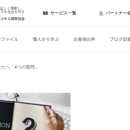
を正しく理解し、
揮する社会を作る
サービス一覧
パートナー
ンスキル開発協会
ロファイル
偉人から学ぶ
お客様の声
ブログ記
なたへ「4つの質問」