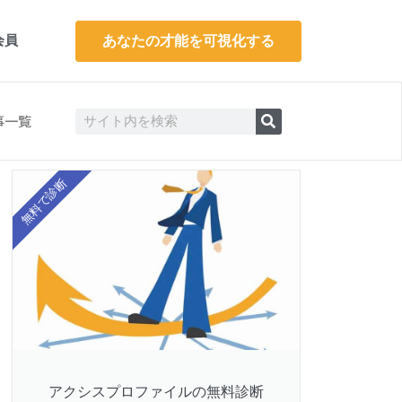
会員
あなたの才能を可視化する
検
検
事一覧
索
索
無料で診断
アクシスプロファイルの無料診断