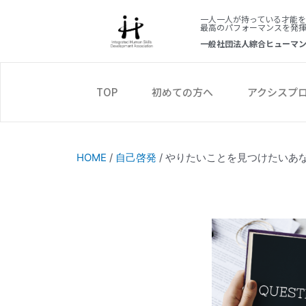
内
一人一人が持っている才能
容
最高のパフォーマンスを発
を
一般社団法人綜合ヒューマ
ス
キ
ッ
TOP
初めての方へ
アクシスプ
プ
HOME
/
自己啓発
/
やりたいことを見つけたいあ